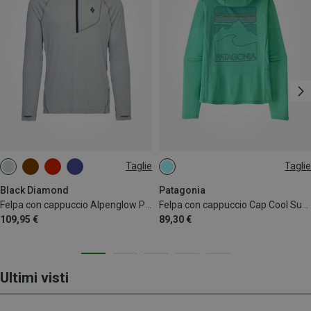
Taglie
Taglie
M
L
L
Black Diamond
Patagonia
Felpa con cappuccio Alpenglow Pro uomo
Felpa con cappuccio Cap Cool Sun Peak Visions donna
109,95 €
89,30 €
Ultimi visti