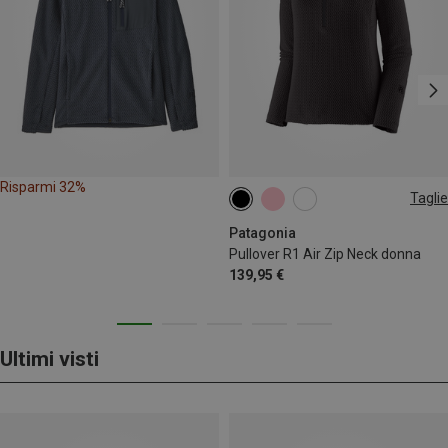
Risparmi 32%
Taglie
XS
S
M
L
XL
Patagonia
Pullover R1 Air Zip Neck donna
139,95 €
Ultimi visti