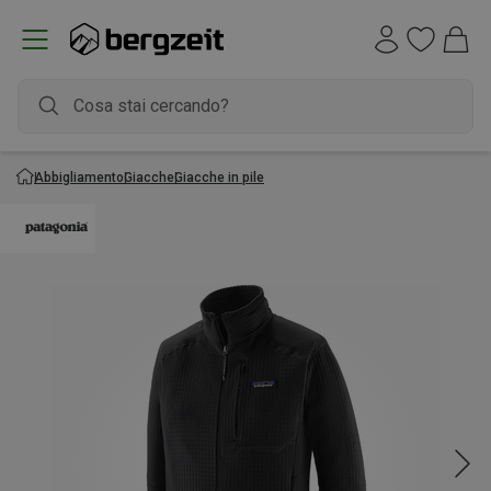
Abbigliamento
Giacche
Giacche in pile