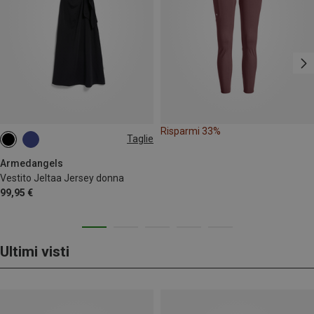
Risparmi 33%
Taglie
XS
M
L
Armedangels
Vestito Jeltaa Jersey donna
99,95 €
Ultimi visti