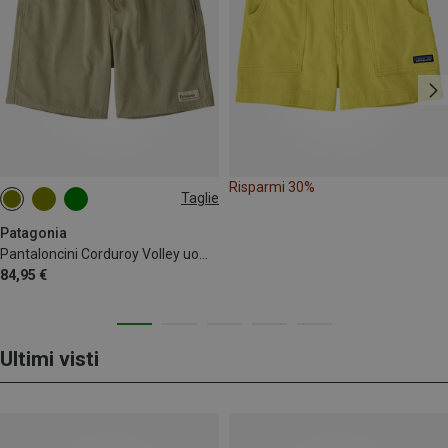
Risparmi 30%
Taglie
L
XL
Patagonia
Pantaloncini Corduroy Volley uomo
84,95 €
Ultimi visti