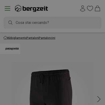
Abbigliamento
Pantaloni
Pantaloncini