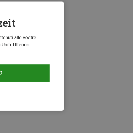
zeit
ntenuti alle vostre
niti. Ulteriori
O