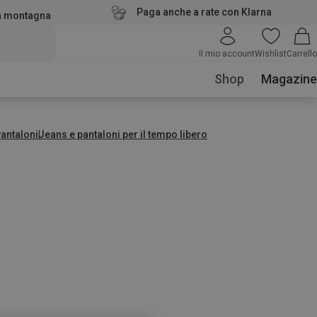
Paga anche a rate con Klarna
la montagna
Il mio account
Wishlist
Carrello
Shop
Magazine
antaloni
Jeans e pantaloni per il tempo libero