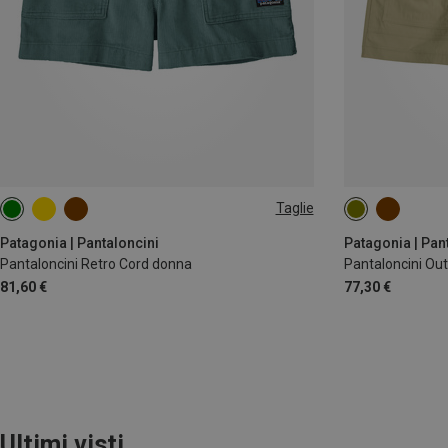
Taglie
L
XS
L
Patagonia | Pantaloncini
Patagonia | Pan
Pantaloncini Retro Cord donna
Pantaloncini Ou
81,60 €
77,30 €
Ultimi visti