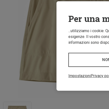
Per una m
...utilizziamo i cookie. 
esigenze. Il vostro conse
informazioni sono dispon
NO
Impostazioni
Privacy po