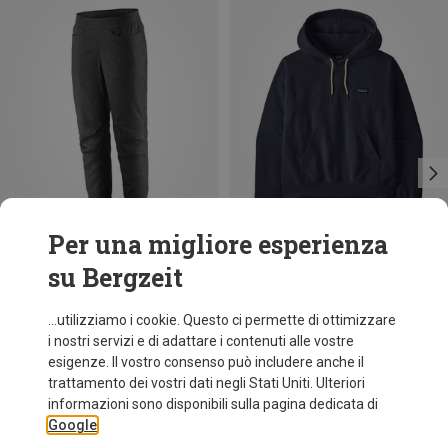
Per una migliore esperienza
su Bergzeit
fino a 17%
Taglie
+1
XS
S
S
M
M
Patagonia
...utilizziamo i cookie. Questo ci permette di ottimizzare
Pantaloni Hampi Rock donna
i nostri servizi e di adattare i contenuti alle vostre
99,95 €
esigenze. Il vostro consenso può includere anche il
trattamento dei vostri dati negli Stati Uniti. Ulteriori
informazioni sono disponibili sulla pagina dedicata di
Google