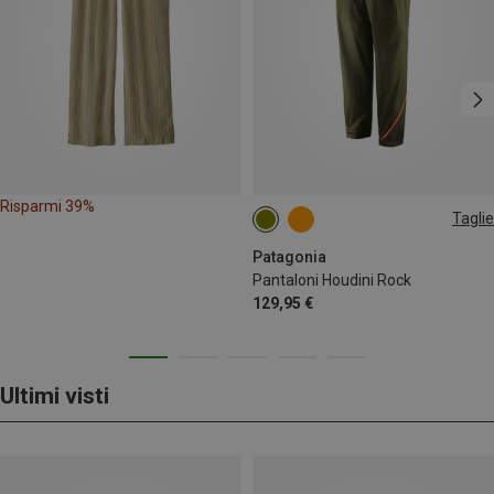
Risparmi 39%
Taglie
XS
S
M
L
XL
Patagonia
Pantaloni Houdini Rock
129,95 €
Ultimi visti