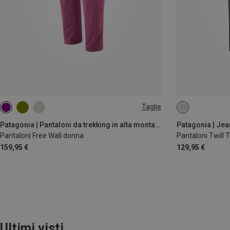
Taglie
XS
S
S
M
M
L
L
Patagonia | Pantaloni da trekking in alta montagna
Pantaloni Free Wall donna
Pantaloni Twill 
159,95 €
129,95 €
Ultimi visti