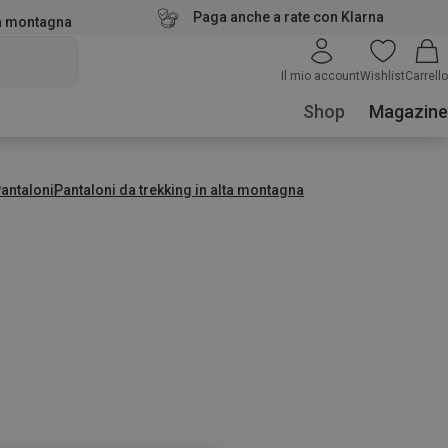
Paga anche a rate con Klarna
la montagna
Il mio account
Wishlist
Carrello
Shop
Magazine
antaloni
Pantaloni da trekking in alta montagna