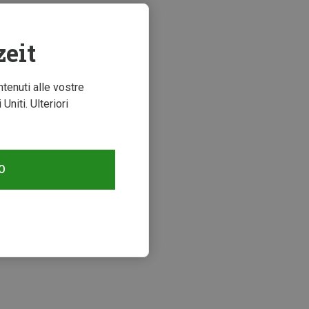
zeit
ntenuti alle vostre
niti. Ulteriori
O