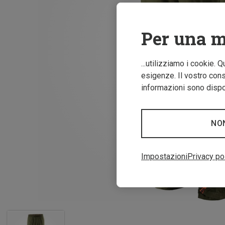
Per una m
...utilizziamo i cookie. 
esigenze. Il vostro conse
informazioni sono dispon
NO
Impostazioni
Privacy po