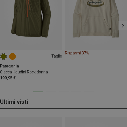
Risparmi 37%
Taglie
XS
S
M
L
XL
Patagonia
Giacca Houdini Rock donna
199,95 €
Ultimi visti