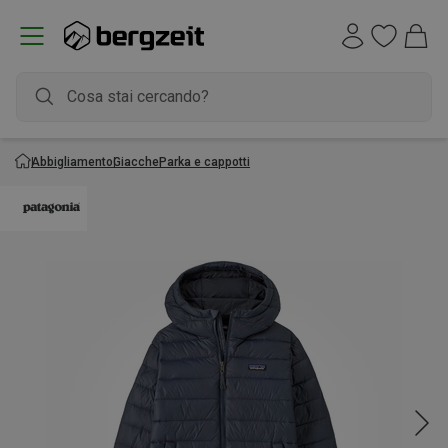
Abbigliamento
Giacche
Parka e cappotti