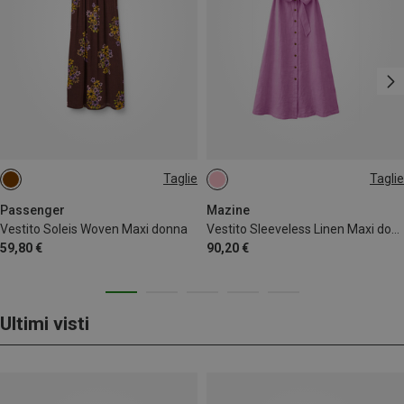
Taglie
Taglie
XS
S
M
M
L
Passenger
Mazine
Vestito Soleis Woven Maxi donna
Vestito Sleeveless Linen Maxi donna
59,80 €
90,20 €
Ultimi visti