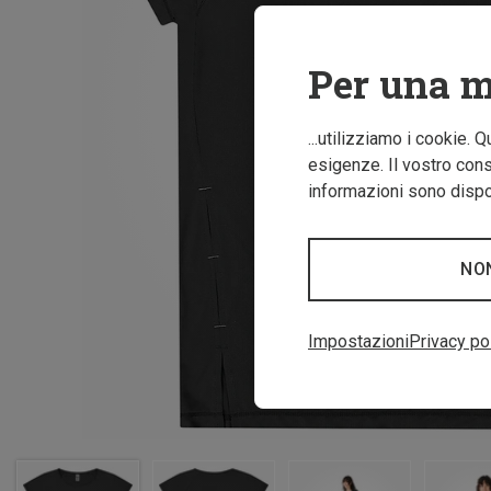
Per una m
...utilizziamo i cookie. 
esigenze. Il vostro conse
informazioni sono dispon
NO
Impostazioni
Privacy po