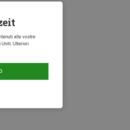
zeit
ntenuti alle vostre
niti. Ulteriori
O