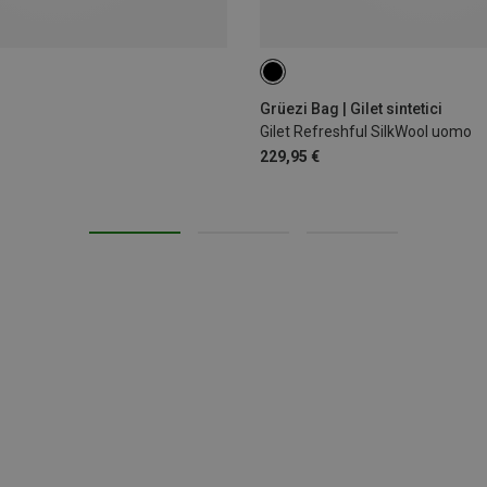
S
M
XL
Grüezi Bag | Gilet sintetici
Gilet Refreshful SilkWool uomo
229,95 €