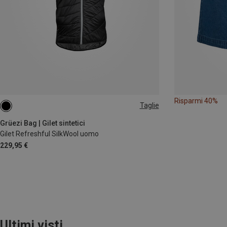
Risparmi 40%
Taglie
S
M
XL
Grüezi Bag | Gilet sintetici
Gilet Refreshful SilkWool uomo
229,95 €
Ultimi visti