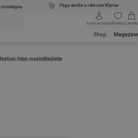
Paga anche a rate con Klarna
la montagna
Il mio account
Wishlist
Carrello
Shop
Magazine
aglioni, felpe, maglie
Magliette