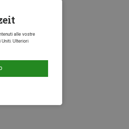
zeit
ntenuti alle vostre
niti. Ulteriori
O