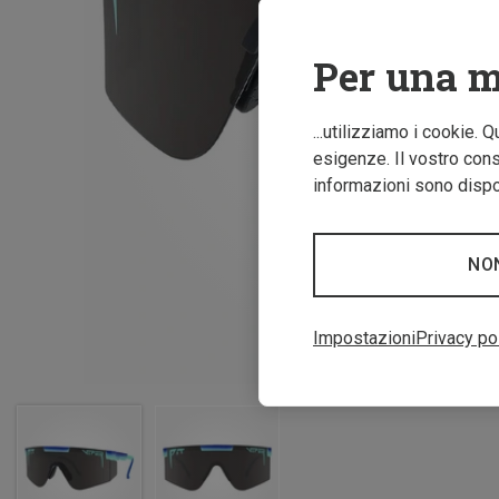
Per una m
...utilizziamo i cookie. 
esigenze. Il vostro conse
informazioni sono dispon
NO
Impostazioni
Privacy po