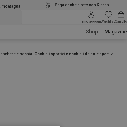
Paga anche a rate con Klarna
la montagna
Il mio account
Wishlist
Carrello
Shop
Magazine
aschere e occhiali
Occhiali sportivi e occhiali da sole sportivi