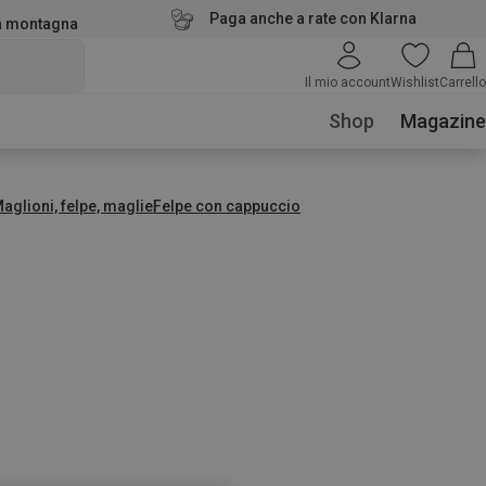
Paga anche a rate con Klarna
la montagna
Il mio account
Wishlist
Carrello
Shop
Magazine
aglioni, felpe, maglie
Felpe con cappuccio