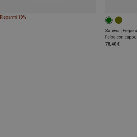
Risparmi 18%
M
XL
Salewa | Felpe 
Felpa con capp
78,40 €