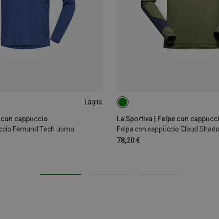
Taglie
XXL
L
 con cappuccio
La Sportiva | Felpe con cappucc
uccio Femund Tech uomo
Felpa con cappuccio Cloud Sha
78,20 €