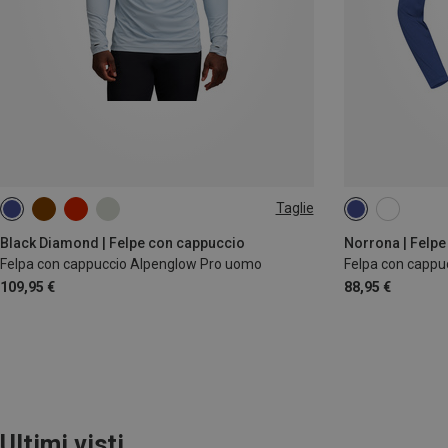
Taglie
M
XL
M
L
XL
Black Diamond | Felpe con cappuccio
Norrona | Felpe
Felpa con cappuccio Alpenglow Pro uomo
Felpa con capp
109,95 €
88,95 €
Ultimi visti