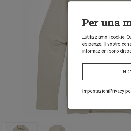
Per una m
...utilizziamo i cookie. 
esigenze. Il vostro conse
informazioni sono dispon
NO
Impostazioni
Privacy po