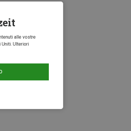
zeit
ntenuti alle vostre
niti. Ulteriori
O