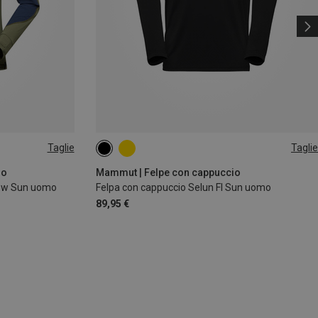
Taglie
Taglie
S
XL
3XL
io
Mammut | Felpe con cappuccio
dow Sun uomo
Felpa con cappuccio Selun Fl Sun uomo
89,95 €