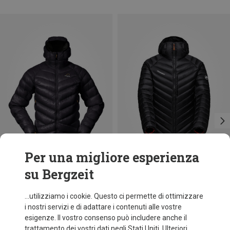
Per una migliore esperienza
su Bergzeit
Taglie
Taglie
+2
S
M
L
XL
S
Bergans
Mammut
...utilizziamo i cookie. Questo ci permette di ottimizzare
Giacca Y LightLine Weightless Down Hoodie uomo
Giacca Broad Peak IN Hoodie uomo
i nostri servizi e di adattare i contenuti alle vostre
290,95 €
359,95 €
esigenze. Il vostro consenso può includere anche il
trattamento dei vostri dati negli Stati Uniti. Ulteriori