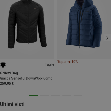
Risparmi 10%
Taglie
S
XL
Grüezi Bag
Giacca Senseful DownWool uomo
259,95 €
Ultimi visti