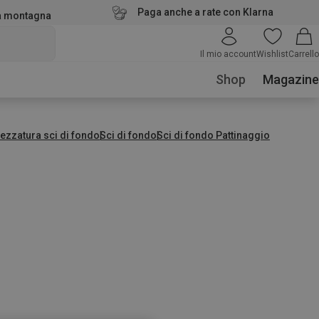
Paga anche a rate con Klarna
la montagna
Il mio account
Wishlist
Carrello
Shop
Magazine
rezzatura sci di fondo
Sci di fondo
Sci di fondo Pattinaggio