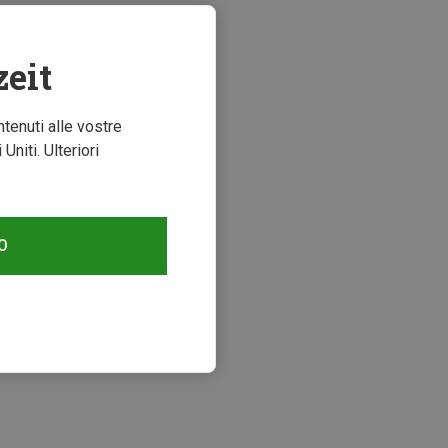
zeit
ntenuti alle vostre
niti. Ulteriori
O