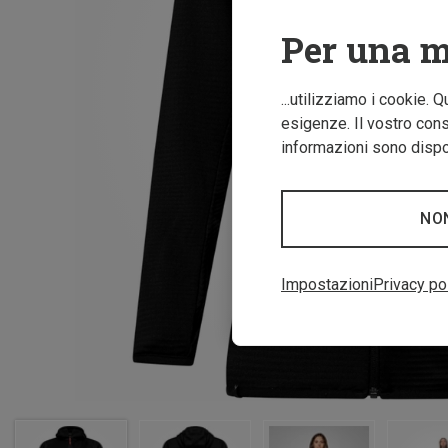
Per una m
...utilizziamo i cookie. 
esigenze. Il vostro conse
informazioni sono dispon
NO
Impostazioni
Privacy po