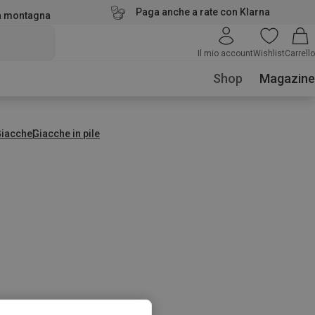
Paga anche a rate con Klarna
la montagna
Il mio account
Wishlist
Carrello
Shop
Magazine
Giacche
Giacche in pile