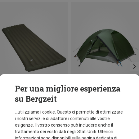
Per una migliore esperienza
su Bergzeit
Risparmi 38%
Taglie
200X65CM
Mountain Equipment
...utilizziamo i cookie. Questo ci permette di ottimizzare
Materassino Aerostat Synthetic 9.0 Ultra Mat
i nostri servizi e di adattare i contenuti alle vostre
229,95 €
esigenze. Il vostro consenso può includere anche il
trattamento dei vostri dati negli Stati Uniti. Ulteriori
informazioni sono disponibili sulla pagina dedicata di