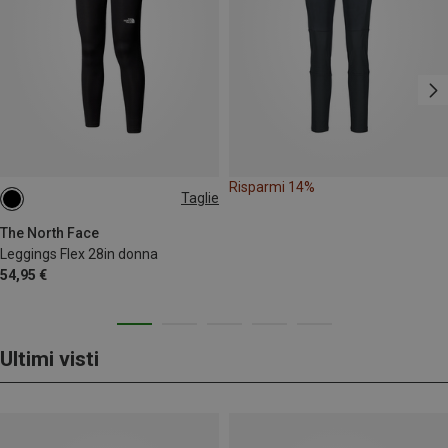
Risparmi 14%
Taglie
XS
S
M
L
The North Face
Leggings Flex 28in donna
54,95 €
Ultimi visti