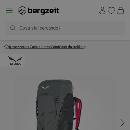
Attrezzatura
Zaini e Borse
Zaini
Zaini da trekking