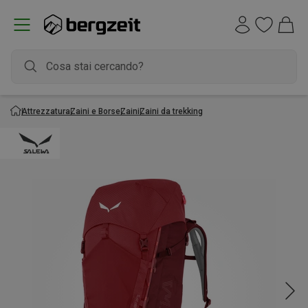
Attrezzatura
Zaini e Borse
Zaini
Zaini da trekking