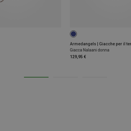
XS
S
M
L
Giacca Nalaani donna
129,95 €