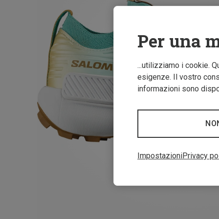
Per una m
...utilizziamo i cookie. 
esigenze. Il vostro conse
informazioni sono dispon
NO
Impostazioni
Privacy po