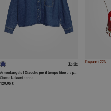
Risparmi 22%
Taglie
XS
S
M
L
Armedangels | Giacche per il tempo libero e parka
Giacca Nalaani donna
129,95 €