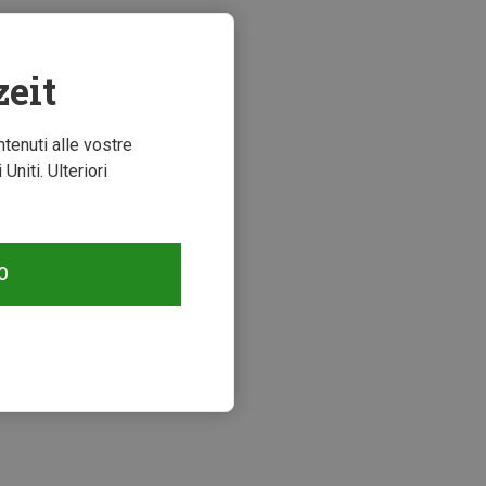
zeit
ntenuti alle vostre
niti. Ulteriori
O