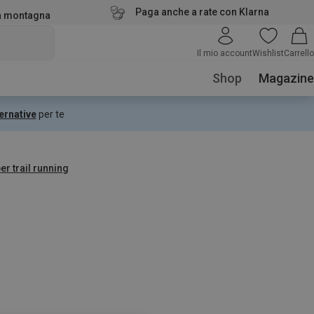
Paga anche a rate con Klarna
la montagna
Il mio account
Wishlist
Carrello
Shop
Magazine
ernative
per te
er trail running