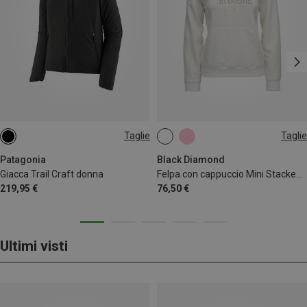
Taglie
Taglie
XS
S
M
L
XL
M
Patagonia
Black Diamond
Giacca Trail Craft donna
Felpa con cappuccio Mini Stacked Po donna
219,95 €
76,50 €
Ultimi visti