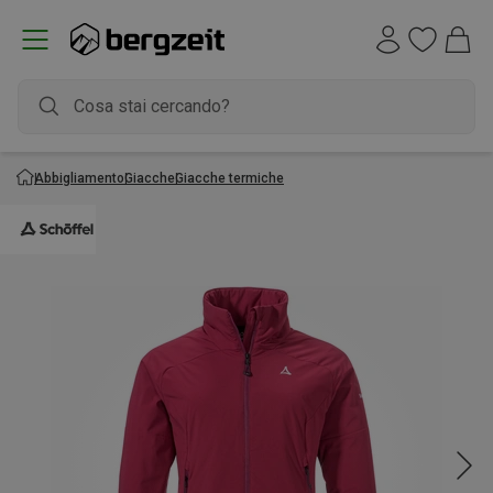
Abbigliamento
Giacche
Giacche termiche