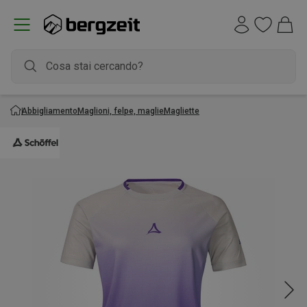
Abbigliamento
Maglioni, felpe, maglie
Magliette