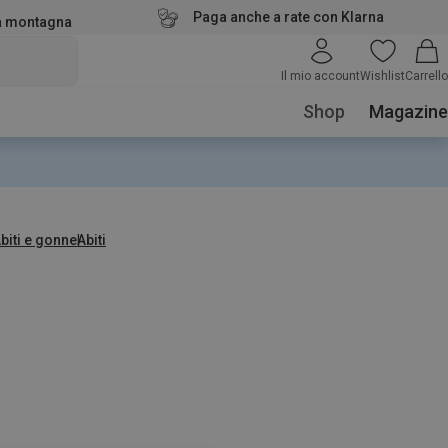
Paga anche a rate con Klarna
la montagna
Il mio account
Wishlist
Carrello
Shop
Magazine
biti e gonne
Abiti