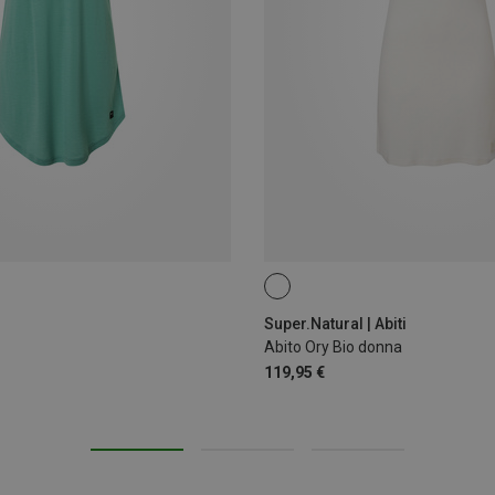
XS
S
M
L
XL
Super.Natural | Abiti
Abito Ory Bio donna
119,95 €