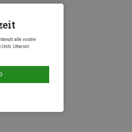
zeit
ntenuti alle vostre
niti. Ulteriori
O