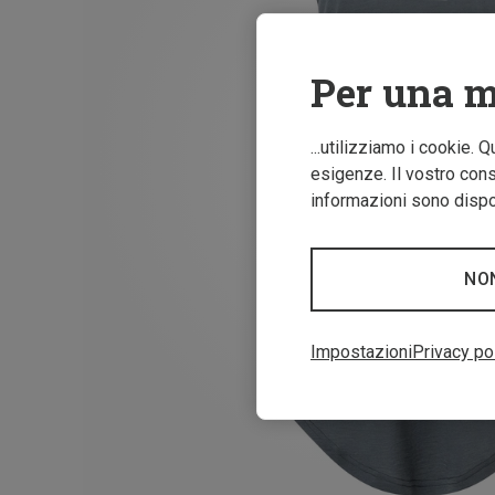
Per una m
...utilizziamo i cookie. 
esigenze. Il vostro conse
informazioni sono dispon
NO
Impostazioni
Privacy po