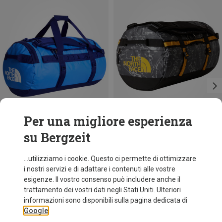
Per una migliore esperienza
su Bergzeit
Risparmi 18%
Taglie
+5
71L
The North Face
...utilizziamo i cookie. Questo ci permette di ottimizzare
Base Camp 71L Duffel
i nostri servizi e di adattare i contenuti alle vostre
150,30 €
esigenze. Il vostro consenso può includere anche il
trattamento dei vostri dati negli Stati Uniti. Ulteriori
informazioni sono disponibili sulla pagina dedicata di
Google