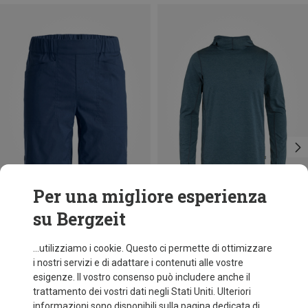
Per una migliore esperienza
su Bergzeit
Risparmi 33%
Taglie
XS
S
XXL
Fjällräven
...utilizziamo i cookie. Questo ci permette di ottimizzare
Maglia con cappuccio Abisko Sun uomo
i nostri servizi e di adattare i contenuti alle vostre
99,95 €
esigenze. Il vostro consenso può includere anche il
trattamento dei vostri dati negli Stati Uniti. Ulteriori
informazioni sono disponibili sulla pagina dedicata di