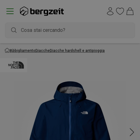
Abbigliamento
Giacche
Giacche hardshell e antipioggia