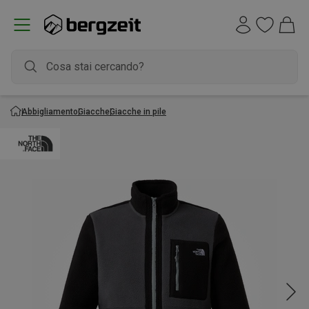
Abbigliamento
Giacche
Giacche in pile