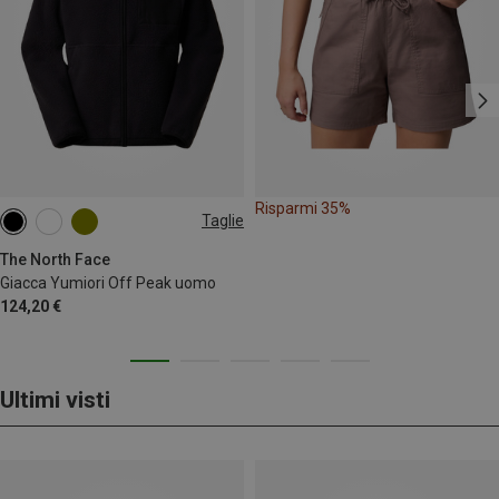
Risparmi 35%
Taglie
XS
S
M
L
XL
XXL
The North Face
Giacca Yumiori Off Peak uomo
124,20 €
Ultimi visti