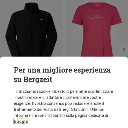
Per una migliore esperienza
su Bergzeit
Risparmi 34%
Taglie
XS
S
M
L
XL
XXL
The North Face
...utilizziamo i cookie. Questo ci permette di ottimizzare
Giacca Yumiori Off Peak uomo
i nostri servizi e di adattare i contenuti alle vostre
124,20 €
esigenze. Il vostro consenso può includere anche il
trattamento dei vostri dati negli Stati Uniti. Ulteriori
informazioni sono disponibili sulla pagina dedicata di
Google