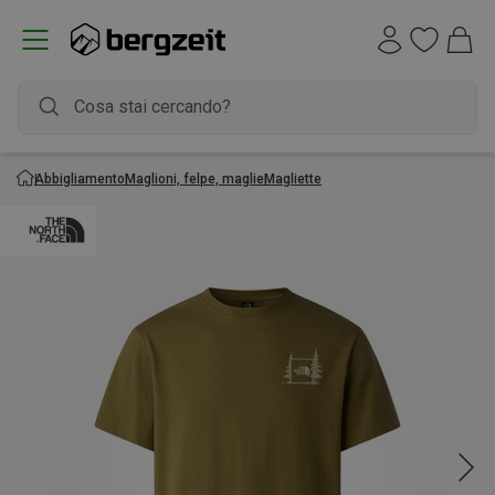
Abbigliamento
Maglioni, felpe, maglie
Magliette