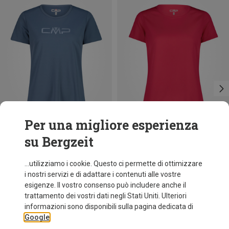
Per una migliore esperienza
su Bergzeit
Risparmi 14%
Taglie
+11
CMP
...utilizziamo i cookie. Questo ci permette di ottimizzare
Maglietta funzionale Print donna
i nostri servizi e di adattare i contenuti alle vostre
9,26 €
esigenze. Il vostro consenso può includere anche il
trattamento dei vostri dati negli Stati Uniti. Ulteriori
informazioni sono disponibili sulla pagina dedicata di
Google