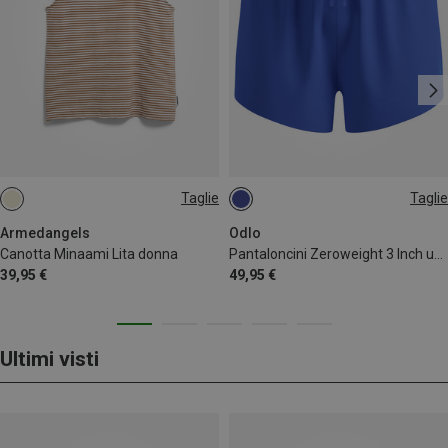
Taglie
Taglie
M
S
M
Armedangels
Odlo
Canotta Minaami Lita donna
Pantaloncini Zeroweight 3 Inch uomo
39,95 €
49,95 €
Ultimi visti