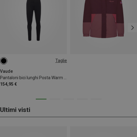
Taglie
S
M
XL
XXL
Vaude
Pantaloni bici lunghi Posta Warm II uomo
154,95 €
Ultimi visti