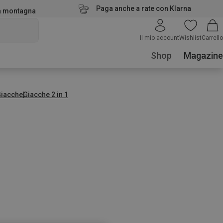
Paga anche a rate con Klarna
la montagna
Il mio account
Wishlist
Carrello
Shop
Magazine
Giacche
Giacche 2 in 1