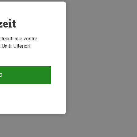
zeit
ntenuti alle vostre
niti. Ulteriori
O