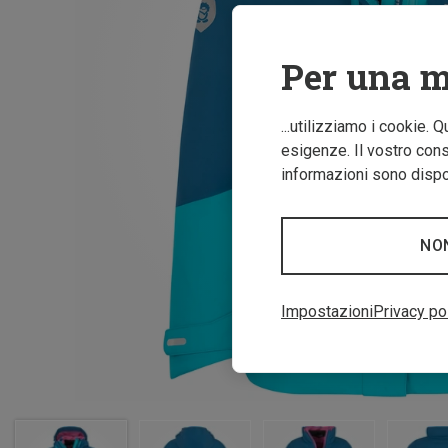
Per una m
...utilizziamo i cookie. 
esigenze. Il vostro conse
informazioni sono dispon
NO
Impostazioni
Privacy po