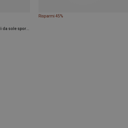
Risparmi 45%
Uvex | Occhiali sportivi e occhiali da sole sportivi