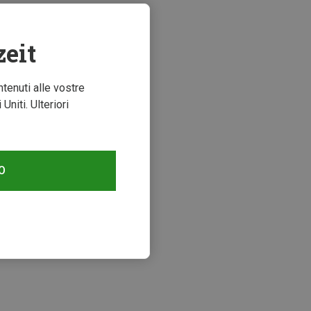
zeit
ntenuti alle vostre
niti. Ulteriori
O