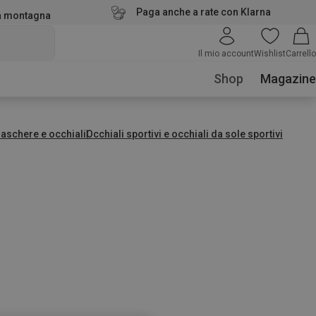
Paga anche a rate con Klarna
la montagna
Il mio account
Wishlist
Carrello
Shop
Magazine
aschere e occhiali
Occhiali sportivi e occhiali da sole sportivi