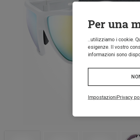
Per una m
...utilizziamo i cookie. 
esigenze. Il vostro conse
informazioni sono dispon
NO
Impostazioni
Privacy po