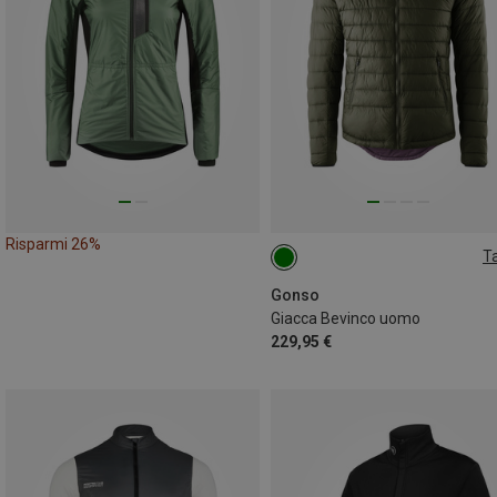
Risparmi 26%
Ta
XL
XXL
Gonso
Giacca Bevinco uomo
229,95 €