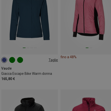
fino a 48%
Taglie
XS
S
M
L
XL
XXL
Vaude
Giacca Escape Bike Warm donna
165,80 €