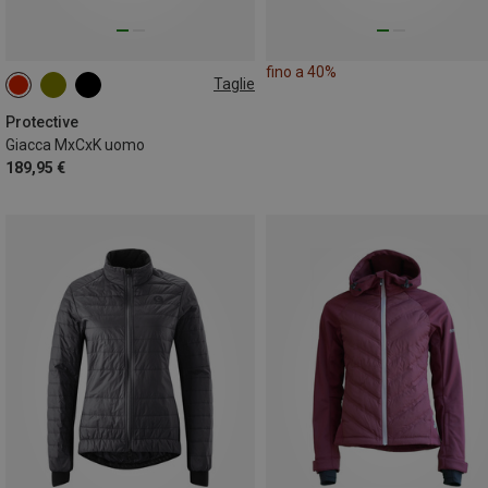
fino a 40%
Taglie
S
M
L
XL
XXL
3XL
Protective
Giacca MxCxK uomo
189,95 €