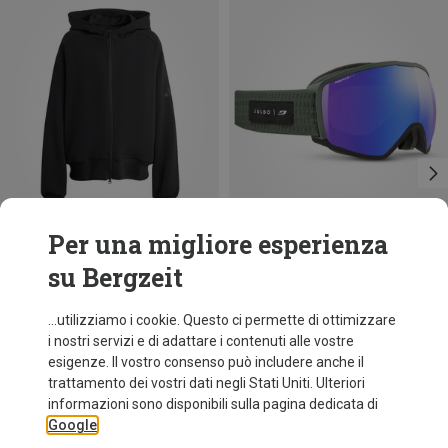
Per una migliore esperienza
su Bergzeit
Risparmi 24%
Taglie
XS
S
M
L
adidas
...utilizziamo i cookie. Questo ci permette di ottimizzare
Giacca Soft Lux Zip Hoodie donna
i nostri servizi e di adattare i contenuti alle vostre
73,80 €
esigenze. Il vostro consenso può includere anche il
trattamento dei vostri dati negli Stati Uniti. Ulteriori
informazioni sono disponibili sulla pagina dedicata di
Google