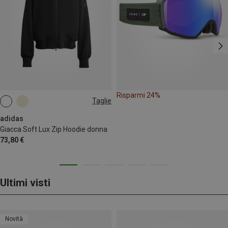
Risparmi 24%
Taglie
XS
S
M
L
adidas
Giacca Soft Lux Zip Hoodie donna
73,80 €
Ultimi visti
Novità