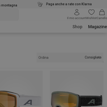
Paga anche a rate con Klarna
la montagna
Il mio account
Wishlist
Carrello
Shop
Magazine
Consigliato
Ordina