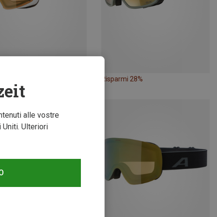
mi 26%
Risparmi 28%
zeit
ntenuti alle vostre
niti. Ulteriori
O