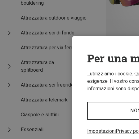
bouldering
Attrezzatura outdoor e viaggio
Attrezzatura sci di fondo
Attrezzatura per via ferrata
Risparmi 19%
Per una m
Attrezzatura da
splitboard
...utilizziamo i cookie. 
esigenze. Il vostro conse
Attrezzatura sci freeride
informazioni sono dispon
Attrezzatura telemark
NO
Ciaspole e slittini
Essenziali
Impostazioni
Privacy po