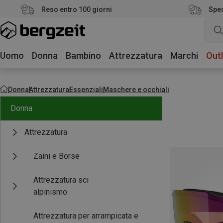
Reso entro 100 giorni
Sped
Uomo
Donna
Bambino
Attrezzatura
Marchi
Outl
Donna
Attrezzatura
Essenziali
Maschere e occhiali
Donna
Attrezzatura
Zaini e Borse
Attrezzatura sci
alpinismo
Attrezzatura per arrampicata e