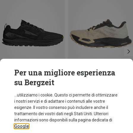
Per una migliore esperienza
su Bergzeit
Taglie
Taglie
+3
42.5
44
44.5
45
40.5
43
45
46
46
46.5
Altra
The North Face
...utilizziamo i cookie. Questo ci permette di ottimizzare
Scarpe Lone Peak 9+ uomo
Scarpe Vectiv Enduris 4 uomo
i nostri servizi e di adattare i contenuti alle vostre
136,70 €
147,40 €
esigenze. Il vostro consenso può includere anche il
trattamento dei vostri dati negli Stati Uniti. Ulteriori
informazioni sono disponibili sulla pagina dedicata di
Google