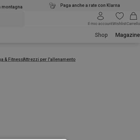
Paga anche a rate con Klarna
la montagna
Il mio account
Wishlist
Carrello
Shop
Magazine
a & Fitness
Attrezzi per l'allenamento