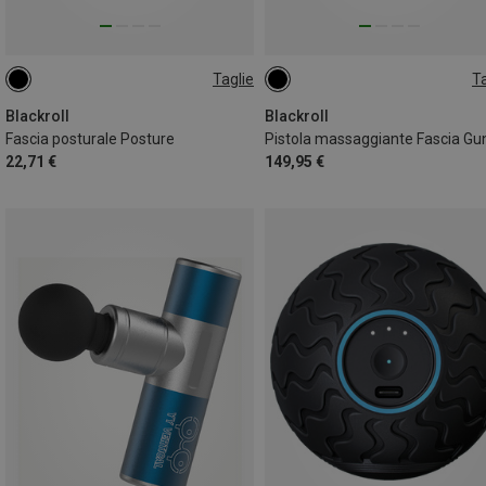
Taglie
Ta
XL-XXL
S-L
ONE SIZE
Blackroll
Blackroll
Fascia posturale Posture
Pistola massaggiante Fascia Gu
22,71 €
149,95 €