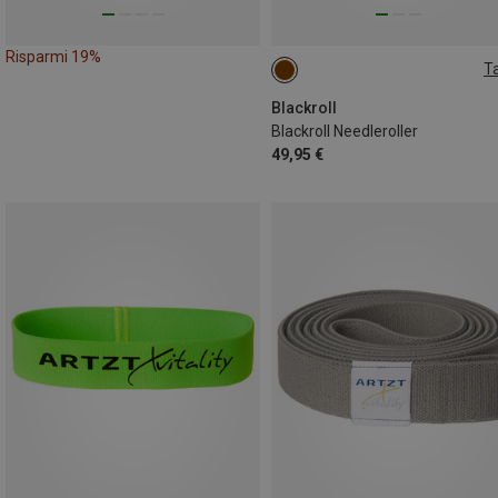
Risparmi 19%
Ta
ONE SIZE
Blackroll
Blackroll Needleroller
49,95 €