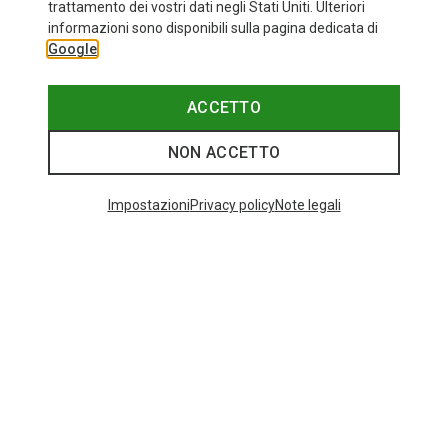
trattamento dei vostri dati negli Stati Uniti. Ulteriori
fino a 34%
+10
informazioni sono disponibili sulla pagina dedicata di
Google
Bliz
Occhiali sportivi Matrix Small
89,95 €
ACCETTO
NON ACCETTO
Categories speciali
Impostazioni
Privacy policy
Note legali
BASTONCINI DA TREKKING IN CARBONIO