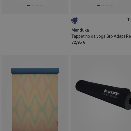
Ta
180CM
Manduka
Tappetino da yoga Grp Adapt Re
72,95 €