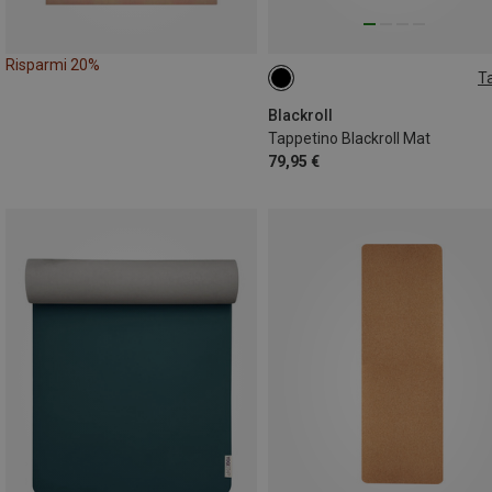
Risparmi 20%
Ta
65 X 185 X 0.5CM
Blackroll
Tappetino Blackroll Mat
79,95 €