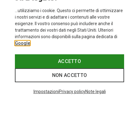
...utilizziamo i cookie. Questo ci permette di ottimizzare
i nostri servizi e di adattare i contenuti alle vostre
esigenze. Il vostro consenso può includere anche il
trattamento dei vostri dati negli Stati Uniti. Ulteriori
fino a 30%
Taglie
+11
informazioni sono disponibili sulla pagina dedicata di
ONE SIZE
Google
Bliz
Occhiali sportivi Matrix Small
82,20 €
ACCETTO
NON ACCETTO
Categories speciali
Impostazioni
Privacy policy
Note legali
BASTONCINI DA TREKKING IN CARBONIO