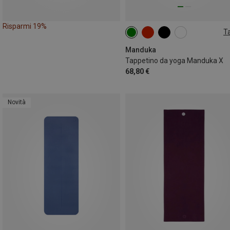
Risparmi 19%
Ta
180CM
Manduka
Tappetino da yoga Manduka X
68,80 €
Novità