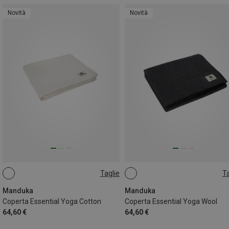
Novità
Novità
Taglie
Ta
ONE SIZE
ONE SIZE
Manduka
Manduka
Coperta Essential Yoga Cotton
Coperta Essential Yoga Wool
64,60 €
64,60 €