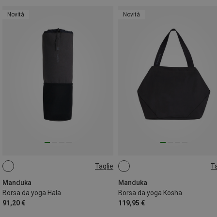
Novità
Novità
Taglie
Ta
ONE SIZE
ONE SIZE
Manduka
Manduka
Borsa da yoga Hala
Borsa da yoga Kosha
91,20 €
119,95 €