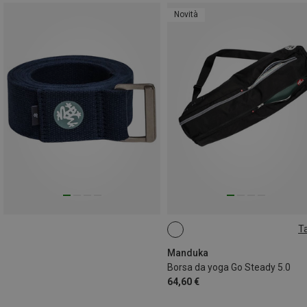
Novità
Ta
ONE SIZE
Manduka
Borsa da yoga Go Steady 5.0
64,60 €