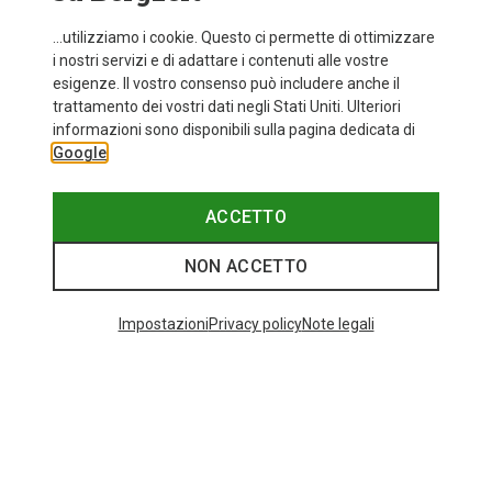
...utilizziamo i cookie. Questo ci permette di ottimizzare
i nostri servizi e di adattare i contenuti alle vostre
esigenze. Il vostro consenso può includere anche il
trattamento dei vostri dati negli Stati Uniti. Ulteriori
fino a 35%
+10
informazioni sono disponibili sulla pagina dedicata di
Google
Bliz
Occhiali sportivi Matrix Small
89,95 €
ACCETTO
NON ACCETTO
Categories speciali
Impostazioni
Privacy policy
Note legali
BASTONCINI DA TREKKING IN CARBONIO