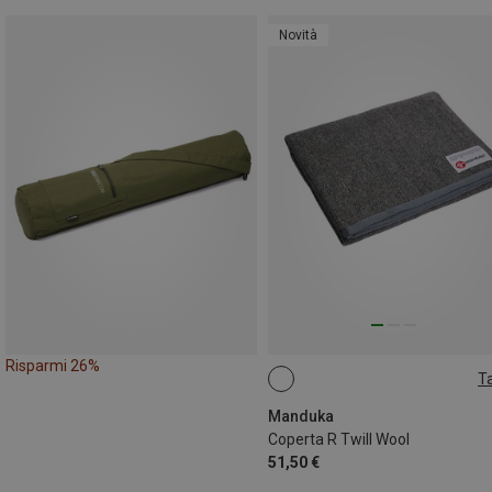
Novità
Risparmi 26%
Ta
ONE SIZE
Manduka
Coperta R Twill Wool
51,50 €