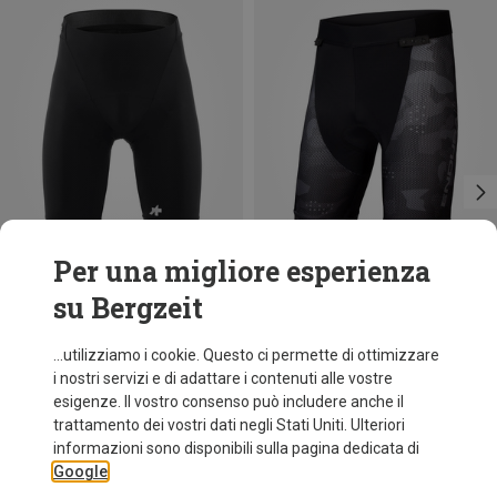
Per una migliore esperienza
su Bergzeit
Risparmi 17%
Taglie
S
M
L
XL
XXL
Assos
...utilizziamo i cookie. Questo ci permette di ottimizzare
Pantaloncini da ciclismo corti Mille GT S11 uomo
i nostri servizi e di adattare i contenuti alle vostre
136,70 €
esigenze. Il vostro consenso può includere anche il
trattamento dei vostri dati negli Stati Uniti. Ulteriori
informazioni sono disponibili sulla pagina dedicata di
Google