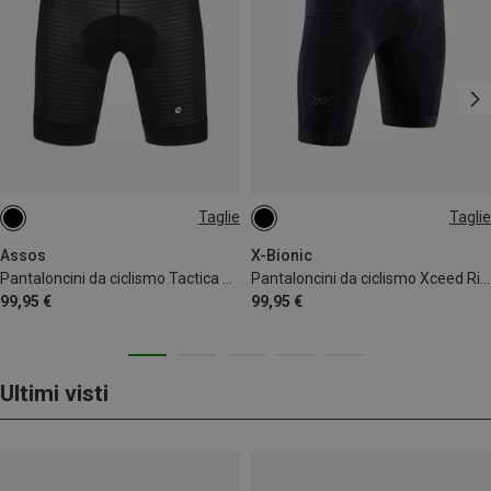
Taglie
Taglie
XS
XXL
S
M
L
XL
XXL
Assos
X-Bionic
Pantaloncini da ciclismo Tactica Trail donna
Pantaloncini da ciclismo Xceed Ride uomo
99,95 €
99,95 €
Ultimi visti