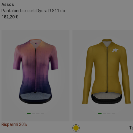
XXL
Assos
Pantaloni bici corti Dyora R S11 donna
182,20 €
Risparmi 20%
Ta
XS
M
L
XL