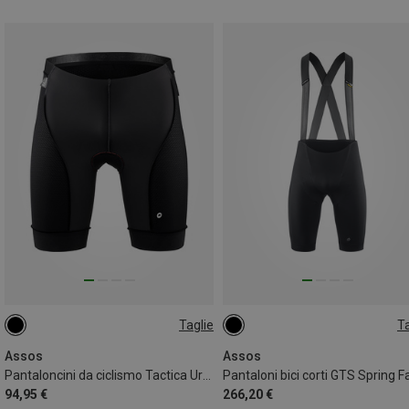
Taglie
Ta
S
S
XXL
Assos
Assos
Pantaloncini da ciclismo Tactica Urban uomo
94,95 €
266,20 €