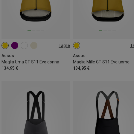
Taglie
Ta
S
M
L
XL
S
Assos
Assos
Maglia Uma GT S11 Evo donna
Maglia Mille GT S11 Evo uomo
134,95 €
134,95 €