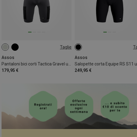
Taglie
Ta
S
S
M
L
XL
XXL
Assos
Assos
Pantaloni bici corti Tactica Gravel uomo
179,95 €
249,95 €