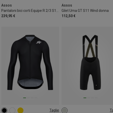
Assos
Assos
Pantaloni bici corti Equipe R 2/3 S11 uomo
Gilet Uma GT S11 Wind donna
239,95 €
112,50 €
Taglie
Ta
S
M
L
XL
XXL
S
M
L