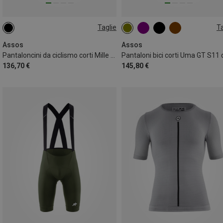
Taglie
Ta
S
M
L
XL
XXL
XS
S
M
L
XL
XXL
Assos
Assos
Pantaloncini da ciclismo corti Mille GT S11 uomo
136,70 €
145,80 €