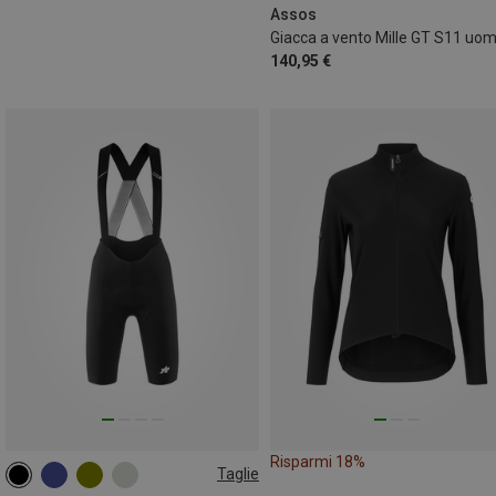
Assos
Giacca a vento Mille GT S11 uo
140,95 €
Risparmi 18%
Taglie
XS
S
M
L
XL