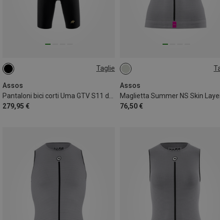
Taglie
Ta
XS
S
M
L
XL
L|M
S|XS
XL|XXL
Assos
Assos
Pantaloni bici corti Uma GTV S11 donna
279,95 €
76,50 €