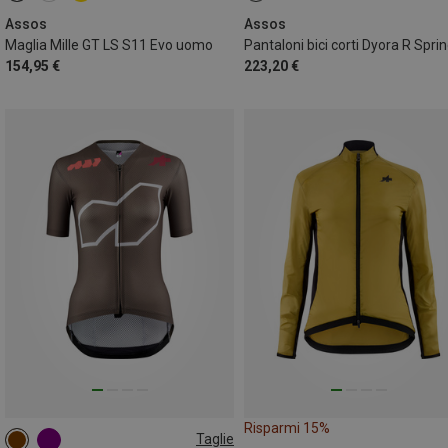
Assos
Assos
Maglia Mille GT LS S11 Evo uomo
154,95 €
223,20 €
Risparmi 15%
Taglie
S
M
L
XL