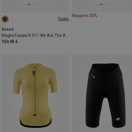
Risparmi 20%
Taglie
S
M
L
XL
Assos
Maglia Equipe R S11 We Are The A uomo
159,95 €