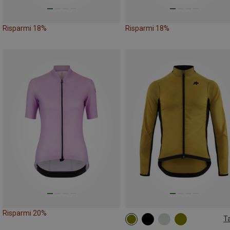
Risparmi 18%
Risparmi 18%
Risparmi 20%
Ta
S
M
L
XL
XXL