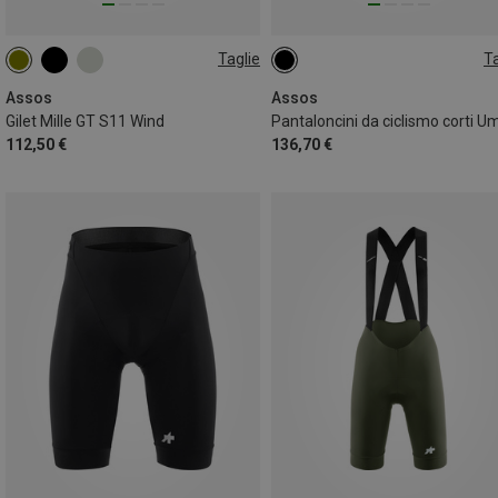
Taglie
Ta
S
M
L
XXL
XS
S
M
XL
XXL
Assos
Assos
Gilet Mille GT S11 Wind
112,50 €
136,70 €