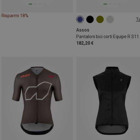
Risparmi 18%
Ta
S
M
L
XL
XXL
Assos
182,20 €