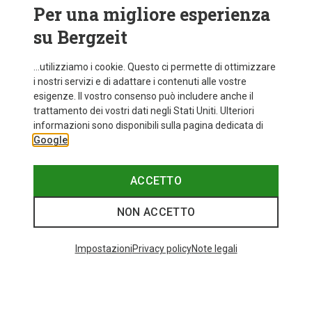
Per una migliore esperienza
su Bergzeit
...utilizziamo i cookie. Questo ci permette di ottimizzare
i nostri servizi e di adattare i contenuti alle vostre
esigenze. Il vostro consenso può includere anche il
trattamento dei vostri dati negli Stati Uniti. Ulteriori
fino a 29%
Taglie
+11
informazioni sono disponibili sulla pagina dedicata di
ONE SIZE
Google
Bliz
Occhiali sportivi Matrix Small
89,95 €
ACCETTO
NON ACCETTO
I più cercati
Impostazioni
Privacy policy
Note legali
ZAINI