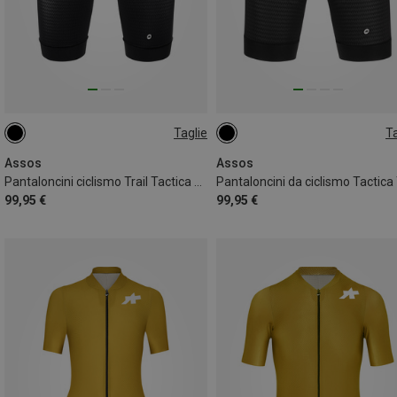
Taglie
Ta
S
XS
Assos
Assos
Pantaloncini ciclismo Trail Tactica ST T3 uomo
99,95 €
99,95 €