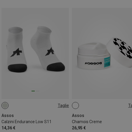
Taglie
Ta
43|44|45|46
200ML
Assos
Assos
Calzini Endurance Low S11
Chamois Creme
14,36 €
26,95 €