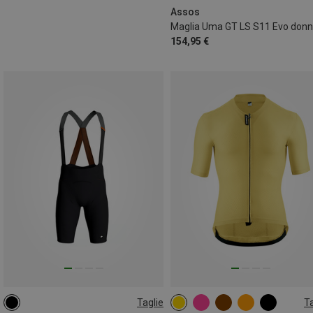
Assos
Maglia Uma GT LS S11 Evo don
154,95 €
Taglie
Ta
S
M
L
XL
S
M
L
XL