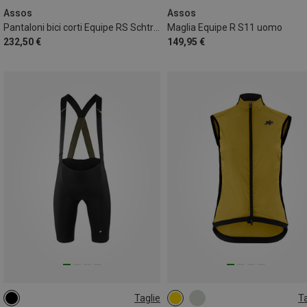
Assos
Assos
Pantaloni bici corti Equipe RS Schtradivari S11 uomo
Maglia Equipe R S11 uomo
232,50 €
149,95 €
Taglie
Ta
M
L
XL
XXL
S
M
L
XL