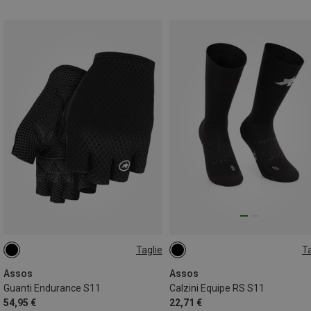
Taglie
Ta
M
35|36|37|38
Assos
Assos
Guanti Endurance S11
Calzini Equipe RS S11
54,95 €
22,71 €