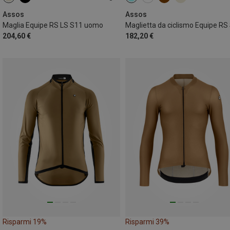
S
M
L
XL
XXL
S
Assos
Assos
Maglia Equipe RS LS S11 uomo
204,60 €
182,20 €
Risparmi 19%
Risparmi 39%