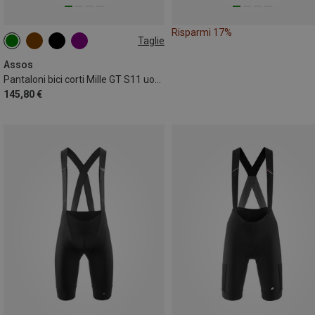
Risparmi 17%
Taglie
S
L
XL
Assos
Pantaloni bici corti Mille GT S11 uomo
145,80 €