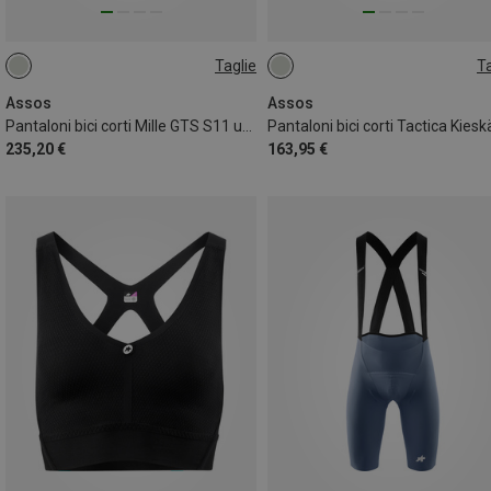
Taglie
Ta
S
M
XS
S
M
L
XL
XXL
Assos
Assos
Pantaloni bici corti Mille GTS S11 uomo
235,20 €
163,95 €