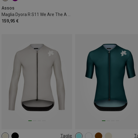
Assos
Maglia Dyora R S11 We Are The A donna
159,95 €
Taglie
Ta