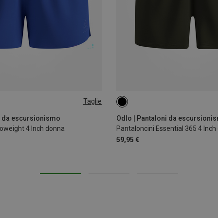
Taglie
XS
S
M
L
XL
i da escursionismo
Odlo | Pantaloni da escursioni
roweight 4 Inch donna
Pantaloncini Essential 365 4 Inc
59,95 €