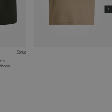
Taglie
smo
h donna