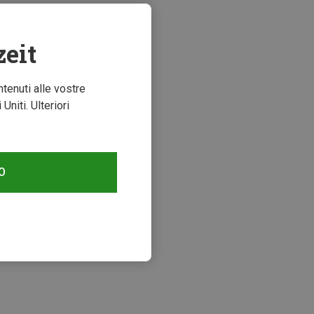
zeit
ntenuti alle vostre
niti. Ulteriori
O