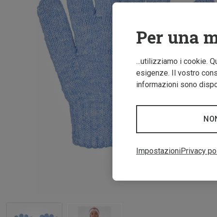
Per una m
...utilizziamo i cookie. 
esigenze. Il vostro conse
informazioni sono dispon
NO
Impostazioni
Privacy po