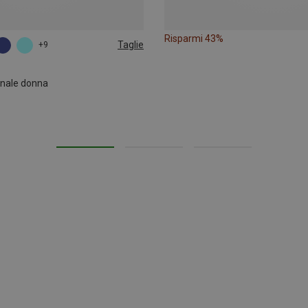
Risparmi 43%
Taglie
+9
onale donna