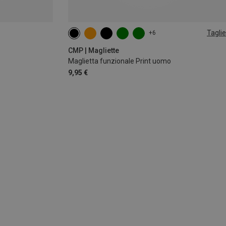
Taglie
+6
S
XL
XXL
3XL
CMP | Magliette
Maglietta funzionale Print uomo
9,95 €