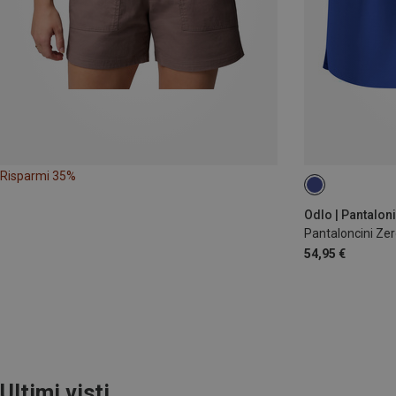
Risparmi 35%
XS
XL
Odlo | Pantalon
Pantaloncini Ze
54,95 €
Ultimi visti