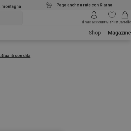
Paga anche a rate con Klarna
la montagna
Il mio account
Wishlist
Carrello
Shop
Magazine
i
Guanti con dita