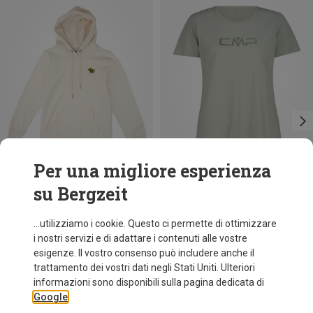
Per una migliore esperienza
su Bergzeit
Risparmi 33%
Taglie
XS
S
M
L
XL
XXL
Bavarian Caps
...utilizziamo i cookie. Questo ci permette di ottimizzare
Felpa con cappuccio Sauschön
i nostri servizi e di adattare i contenuti alle vostre
89,95 €
esigenze. Il vostro consenso può includere anche il
trattamento dei vostri dati negli Stati Uniti. Ulteriori
informazioni sono disponibili sulla pagina dedicata di
Google