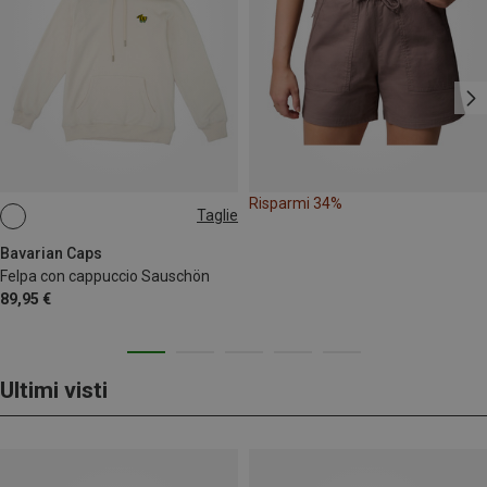
Risparmi 34%
Taglie
XS
S
M
L
XL
XXL
Bavarian Caps
Felpa con cappuccio Sauschön
89,95 €
Ultimi visti