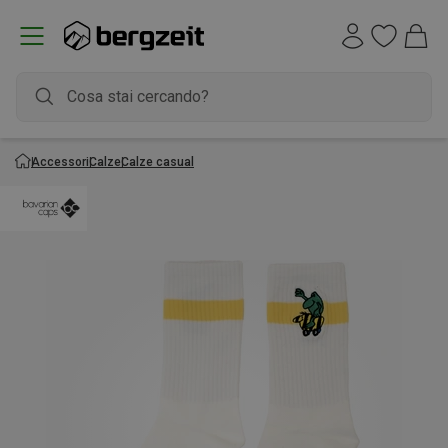
Accessori
Calze
Calze casual