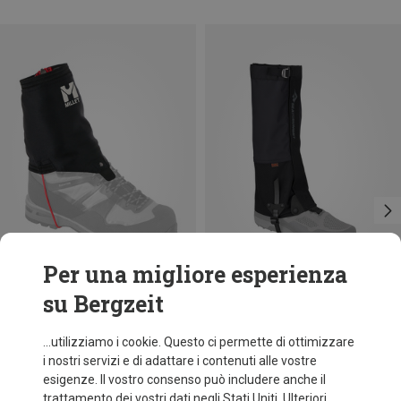
Per una migliore esperienza
su Bergzeit
Taglie
Taglie
L
37|38|39|40
39|40|41|42
41|42|43|44|45
Millet
Sea to Summit
...utilizziamo i cookie. Questo ci permette di ottimizzare
Ghetta Elevation Dryedge
Ghette Quagmire Evac
43|44|45|46|47
i nostri servizi e di adattare i contenuti alle vostre
54,40 €
72,95 €
esigenze. Il vostro consenso può includere anche il
trattamento dei vostri dati negli Stati Uniti. Ulteriori