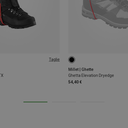
Taglie
L
Millet | Ghette
TX
Ghetta Elevation Dryedge
54,40 €