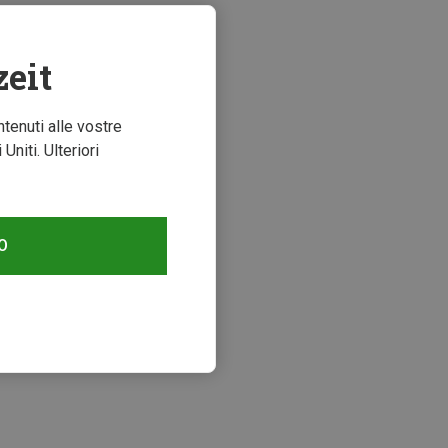
zeit
ntenuti alle vostre
niti. Ulteriori
O