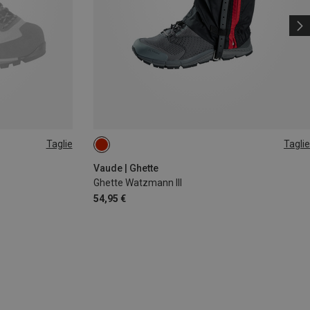
Taglie
Taglie
S
M
L
Vaude | Ghette
Ghette Watzmann III
54,95 €