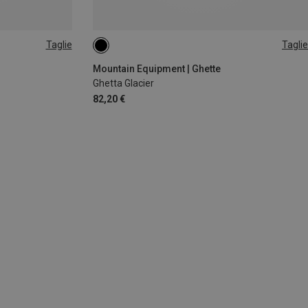
Taglie
Taglie
L
Mountain Equipment | Ghette
Ghetta Glacier
82,20 €