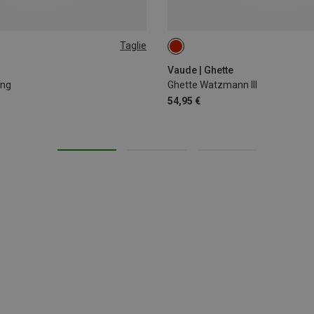
Taglie
S
M
L
Vaude | Ghette
ing
Ghette Watzmann III
54,95 €