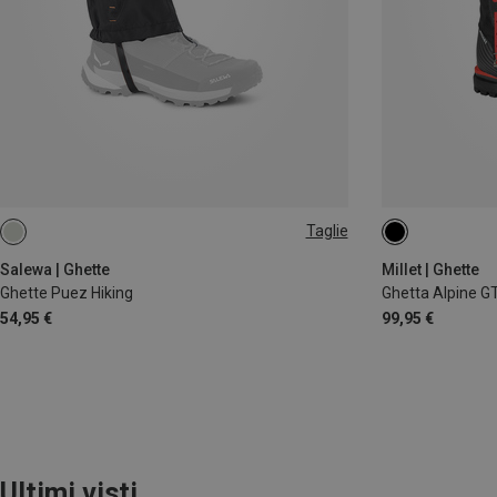
Taglie
L
M
L
Salewa | Ghette
Millet | Ghette
Ghette Puez Hiking
Ghetta Alpine G
54,95 €
99,95 €
Ultimi visti