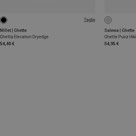
Taglie
L
L
Millet | Ghette
Salewa | Ghette
Ghetta Elevation Dryedge
Ghette Puez Hik
54,40 €
54,95 €