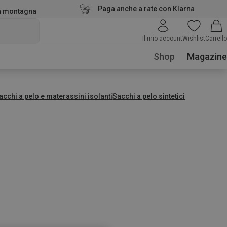
Paga anche a rate con Klarna
la montagna
Il mio account
Wishlist
Carrello
Shop
Magazine
acchi a pelo e materassini isolanti
Sacchi a pelo sintetici