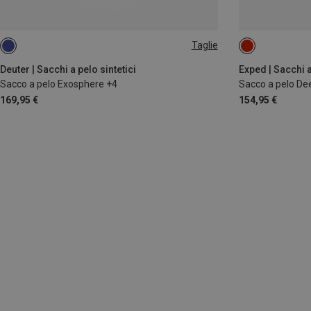
Taglie
MAX. 185CM | LEFT
MAX. 195CM
MAX. 180CM | L
Deuter | Sacchi a pelo sintetici
Exped | Sacchi a
Sacco a pelo Exosphere +4
Sacco a pelo De
169,95 €
154,95 €