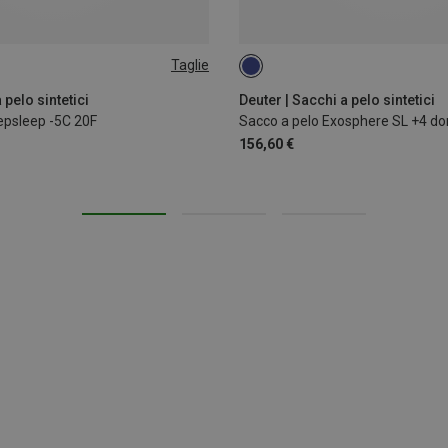
Taglie
MAX. 180CM | LEFT
MAX. 175CM | LEFT
EFT
MAX. 195CM | LEFT
 pelo sintetici
Deuter | Sacchi a pelo sintetici
epsleep -5C 20F
Sacco a pelo Exosphere SL +4 d
156,60 €