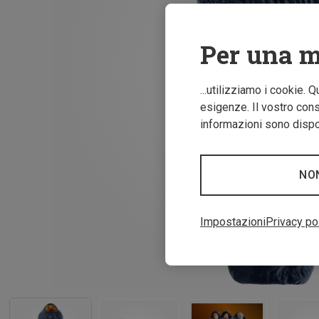
Per una m
...utilizziamo i cookie. 
esigenze. Il vostro conse
informazioni sono dispon
NO
Impostazioni
Privacy po