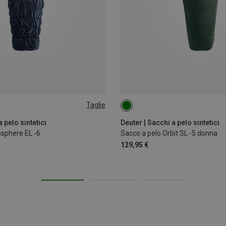
Taglie
EFT
MAX. 175CM | LEFT
 pelo sintetici
Deuter | Sacchi a pelo sintetici
osphere EL -6
Sacco a pelo Orbit SL -5 donna
129,95 €