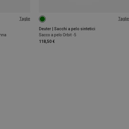
Taglie
Taglie
MAX. 185CM | LEFT
Deuter | Sacchi a pelo sintetici
onna
Sacco a pelo Orbit -5
118,50 €