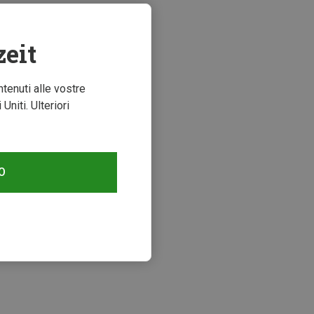
zeit
ntenuti alle vostre
niti. Ulteriori
O