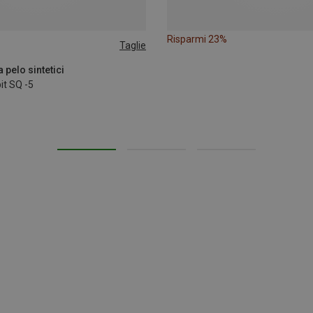
Risparmi 23%
Taglie
EFT
MAX. 200CM | RIGHT
 pelo sintetici
it SQ -5