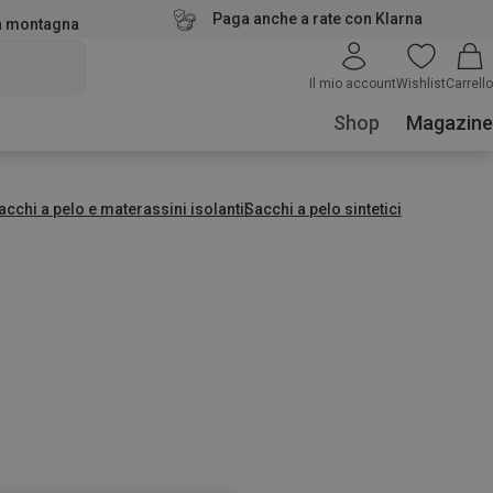
Paga anche a rate con Klarna
la montagna
Il mio account
Wishlist
Carrello
Shop
Magazine
acchi a pelo e materassini isolanti
Sacchi a pelo sintetici