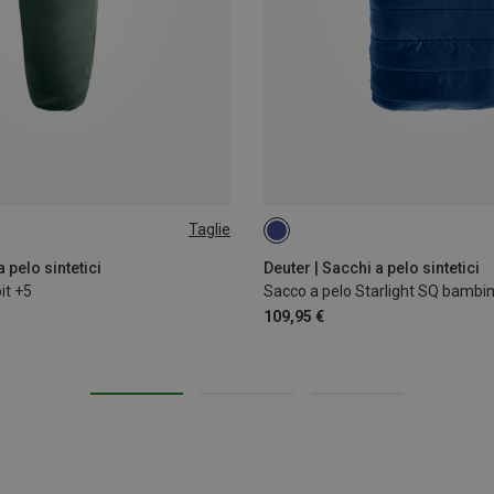
Taglie
EFT
130-170CM | LEFT
 pelo sintetici
Deuter | Sacchi a pelo sintetici
it +5
Sacco a pelo Starlight SQ bambi
109,95 €