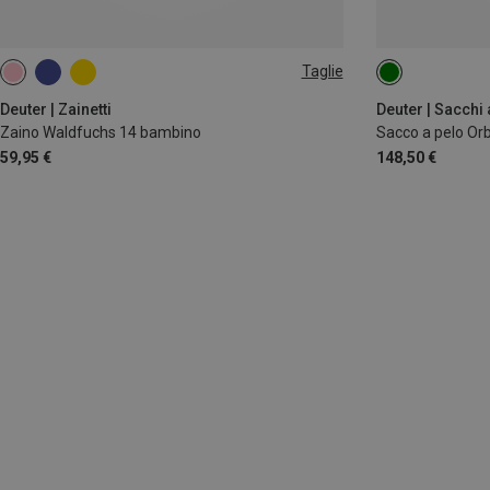
Taglie
14L | M
MAX. 200CM | L
Deuter | Zainetti
Deuter | Sacchi a
Zaino Waldfuchs 14 bambino
Sacco a pelo Orb
59,95 €
148,50 €