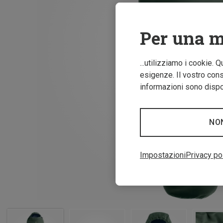
Per una m
...utilizziamo i cookie. 
esigenze. Il vostro conse
informazioni sono dispon
NO
Impostazioni
Privacy po