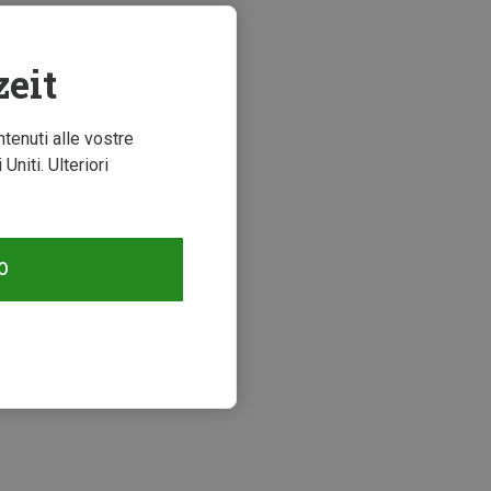
zeit
ntenuti alle vostre
niti. Ulteriori
O