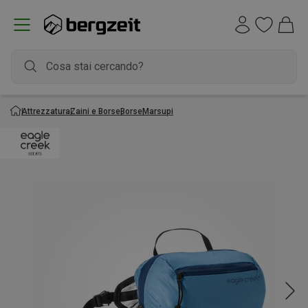
Attrezzatura
Zaini e Borse
Borse
Marsupi