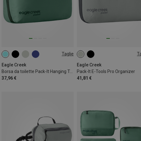
Taglie
Ta
7L
ONE SIZE
Eagle Creek
Eagle Creek
Borsa da toilette Pack-It Hanging Toiletry Kit
Pack-It E-Tools Pro Organizer
37,96 €
41,81 €