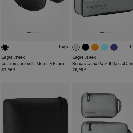
Taglie
Ta
ONE SIZE
2L | M
Eagle Creek
Eagle Creek
Cuscino per il collo Memory Foam
37,96 €
26,93 €