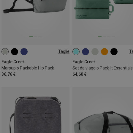
Taglie
Ta
2L
ONE SIZE
Eagle Creek
Eagle Creek
Marsupio Packable Hip Pack
Set da viaggio Pack-It Essentials
36,76 €
64,60 €