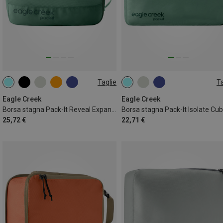
Taglie
Ta
7L | M
12L | L
Eagle Creek
Eagle Creek
Borsa stagna Pack-It Reveal Expansion Cube M
Borsa stagna Pack-It Isolate Cub
25,72 €
22,71 €