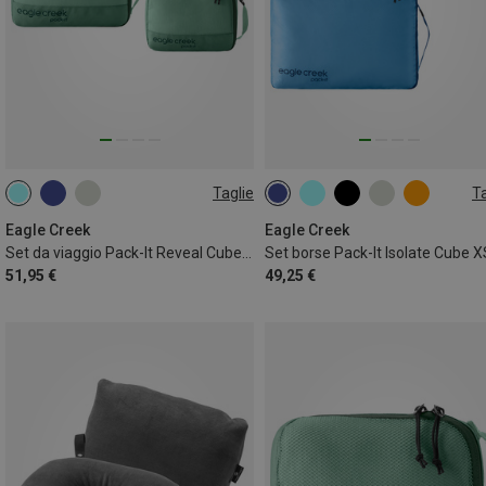
Taglie
Ta
ONE SIZE
ONE SIZE
Eagle Creek
Eagle Creek
Set da viaggio Pack-It Reveal Cube XS/S/M
51,95 €
49,25 €