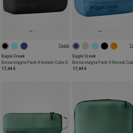
Taglie
Ta
3L | S
3L | S
Eagle Creek
Eagle Creek
Borsa stagna Pack-It Isolate Cube S
Borsa stagna Pack-It Reveal Cu
17,44 €
17,44 €