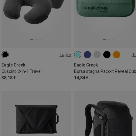
Taglie
Ta
ONE SIZE
1L | XS
Eagle Creek
Eagle Creek
Cuscino 2-In-1 Travel
38,18 €
14,84 €