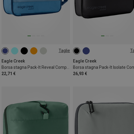
Taglie
Ta
1L | S
2.5L | M
Eagle Creek
Eagle Creek
Borsa stagna Pack-It Reveal Compression Cube S
22,71 €
26,93 €