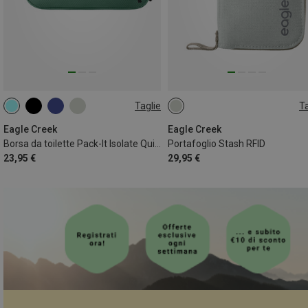
Taglie
Ta
1.5L | XS
ONE SIZE
Eagle Creek
Eagle Creek
Borsa da toilette Pack-It Isolate Quick Trip XS
Portafoglio Stash RFID
23,95 €
29,95 €