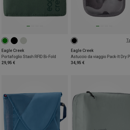
Ta
ONE SIZE
Eagle Creek
Eagle Creek
Portafoglio Stash RFID Bi-Fold
29,95 €
34,95 €