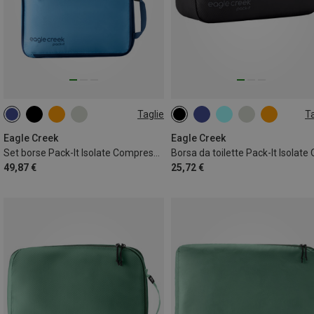
Taglie
Ta
ONE SIZE
2L | S
Eagle Creek
Eagle Creek
Set borse Pack-It Isolate Compress Cube S/M
49,87 €
25,72 €