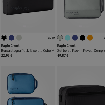
Taglie
Ta
7L | M
ONE SIZE
Eagle Creek
Eagle Creek
Borsa stagna Pack-It Isolate Cube M
22,95 €
49,87 €