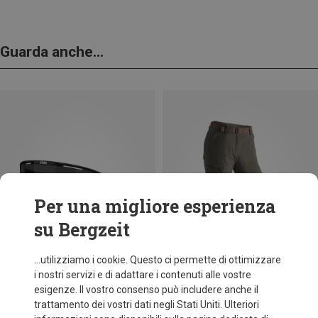
Guarda anche...
Per una migliore esperienza
su Bergzeit
...utilizziamo i cookie. Questo ci permette di ottimizzare
i nostri servizi e di adattare i contenuti alle vostre
esigenze. Il vostro consenso può includere anche il
trattamento dei vostri dati negli Stati Uniti. Ulteriori
fino a 35%
Taglie
+11