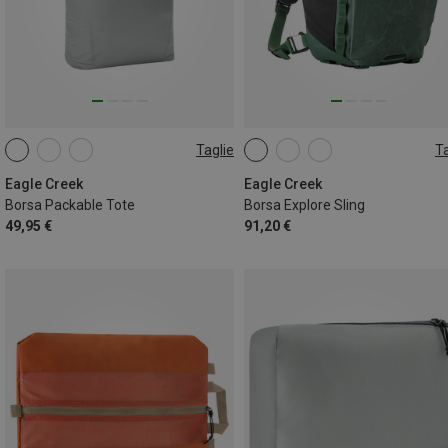
Taglie
Ta
26L
12L
Eagle Creek
Eagle Creek
Borsa Packable Tote
Borsa Explore Sling
49,95 €
91,20 €