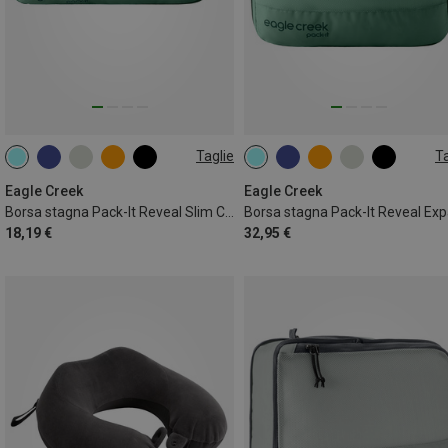
Taglie
Ta
2L | M
11L | L
Eagle Creek
Eagle Creek
Borsa stagna Pack-It Reveal Slim Cube M
18,19 €
32,95 €