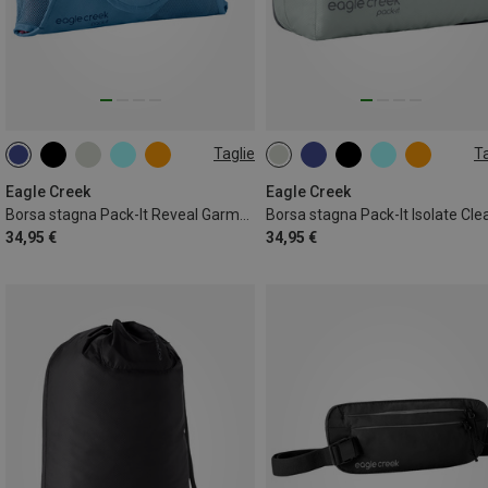
Taglie
Ta
ONE SIZE
ONE SIZE
Eagle Creek
Eagle Creek
Borsa stagna Pack-It Reveal Garment Folder M
34,95 €
34,95 €