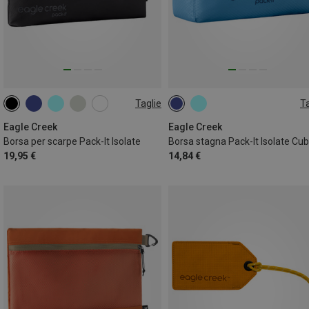
Taglie
Ta
ONE SIZE
1L | XS
Eagle Creek
Eagle Creek
Borsa per scarpe Pack-It Isolate
19,95 €
14,84 €