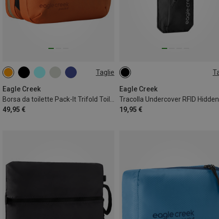
Taglie
Ta
9,5L
ONE SIZE
Eagle Creek
Eagle Creek
Borsa da toilette Pack-It Trifold Toiletry Kit
49,95 €
19,95 €