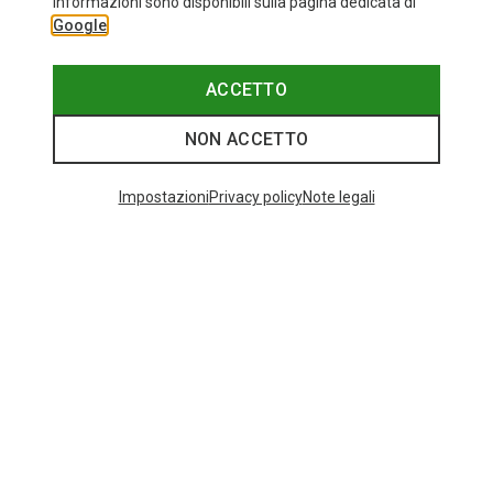
informazioni sono disponibili sulla pagina dedicata di
ONE SIZE
Google
Bliz
Occhiali sportivi Matrix Small
82,95 €
ACCETTO
NON ACCETTO
I più cercati
Impostazioni
Privacy policy
Note legali
ZAINI