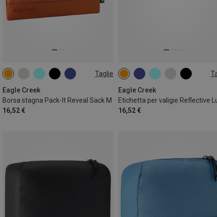
Taglie
Ta
M
ONE SIZE
Eagle Creek
Eagle Creek
Borsa stagna Pack-It Reveal Sack M
16,52 €
16,52 €