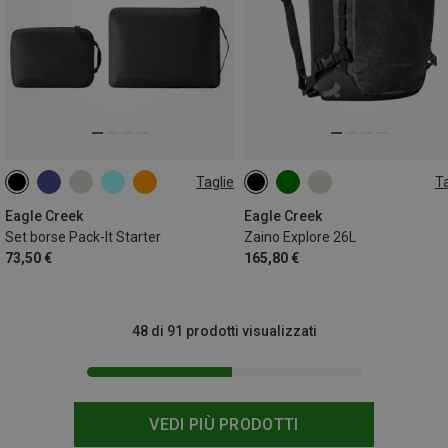
Taglie
Ta
ONE SIZE
26L
Eagle Creek
Eagle Creek
Set borse Pack-It Starter
Zaino Explore 26L
73,50 €
165,80 €
48 di 91 prodotti visualizzati
VEDI PIÙ PRODOTTI