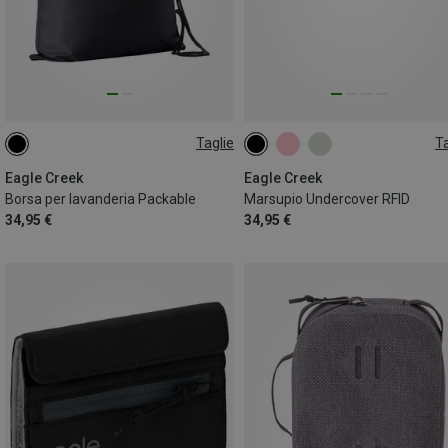
Taglie
Ta
ONE SIZE
ONE SIZE
Eagle Creek
Eagle Creek
Borsa per lavanderia Packable
Marsupio Undercover RFID
34,95 €
34,95 €