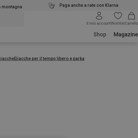
Paga anche a rate con Klarna
la montagna
Il mio account
Wishlist
Carrello
Shop
Magazine
Giacche
Giacche per il tempo libero e parka