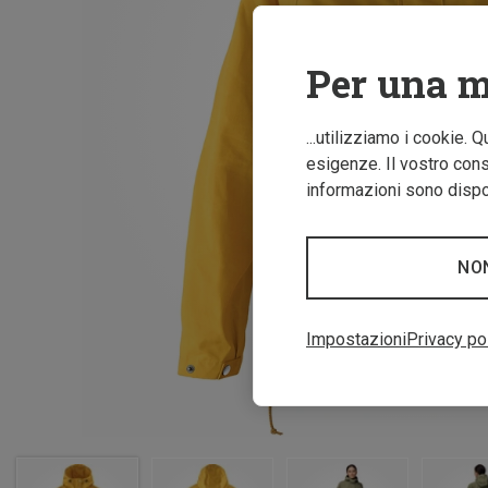
Per una m
...utilizziamo i cookie. 
esigenze. Il vostro conse
informazioni sono dispon
NO
Impostazioni
Privacy po