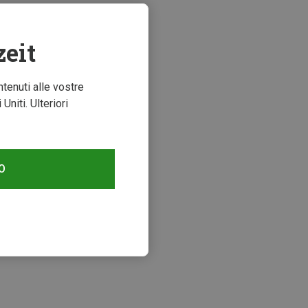
zeit
ntenuti alle vostre
niti. Ulteriori
O